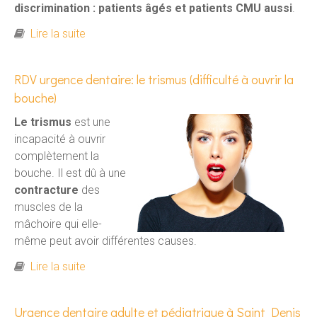
discrimination : patients âgés et patients CMU aussi
.
de Tous soins dentaires à Saint Denis
Lire la suite
RDV urgence dentaire: le trismus (difficulté à ouvrir la
bouche)
Le trismus
est une
incapacité à ouvrir
complètement la
bouche. Il est dû à une
contracture
des
muscles de la
mâchoire qui elle-
même peut avoir différentes causes.
de RDV urgence dentaire: le trismus (difficulté
Lire la suite
à ouvrir la bouche)
Urgence dentaire adulte et pédiatrique à Saint Denis