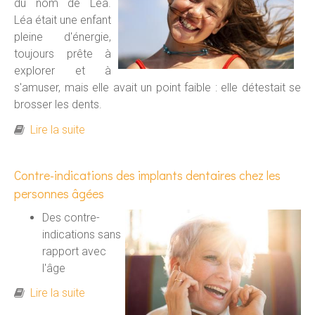
du nom de Léa.
Léa était une enfant
pleine d'énergie,
toujours prête à
explorer et à
s'amuser, mais elle avait un point faible : elle détestait se
brosser les dents.
de Témoignage de Léa, 10 ans : Elle n'aimait
Lire la suite
pas se brosser les dents jusqu'à ce que....
Contre-indications des implants dentaires chez les
personnes âgées
Des contre-
indications sans
rapport avec
l'âge
de Contre-indications des implants dentaires
Lire la suite
chez les personnes âgées