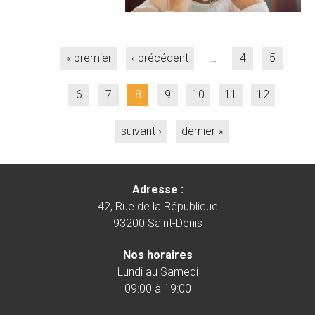
Pages
« premier
‹ précédent
…
4
5
6
7
8
9
10
11
12
suivant ›
dernier »
Adresse :
42, Rue de la République
93200 Saint-Denis
Nos horaires
Lundi au Samedi
09:00 à 19:00