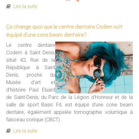
de Attention aux brosses à dents à poils durs
Lire la suite
Ça change quoi que le centre dentaire Codem soit
équipé d’une cone beam dentaire?
Le centre dentaire
Codem à Saint Denis,
situé 42, Rue de la
République à Saint
Denis, proche du
Musée d'art et
d'histoire Paul Eluard
de Saint-Denis, du Parc de la Légion d'Honneur et de la
salle de sport Basic Fit, est équipé d’une cone beam
dentaire, également appelée tomographie volumique à
faisceau conique (CBCT) .
de Ça change quoi que le centre dentaire
Lire la suite
Codem soit équipé d’une cone beam