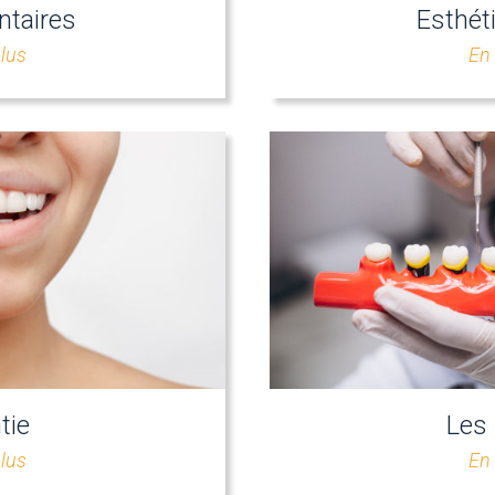
ntaires
Esthét
plus
En 
tie
Les
plus
En 