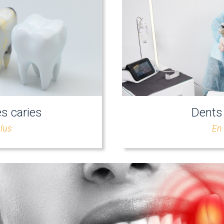
s caries
Dents
plus
En 