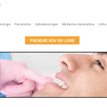
m
tologie
Parodontie
Ophtalmologue
Médecine Généraliste
Ortho
PRENDRE RDV EN LIGNE