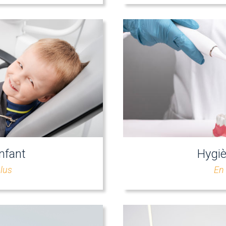
nfant
Hygiè
plus
En 