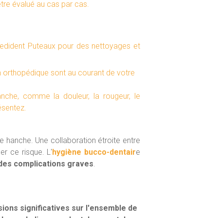
être évalué au cas par cas.
e Medident Puteaux pour des nettoyages et
en orthopédique sont au courant de votre
anche, comme la douleur, la rougeur, le
ésentez.
 hanche. Une collaboration étroite entre
er ce risque. L'
hygiène bucco-dentair
e
 des complications graves
.
sions significatives sur l'ensemble de