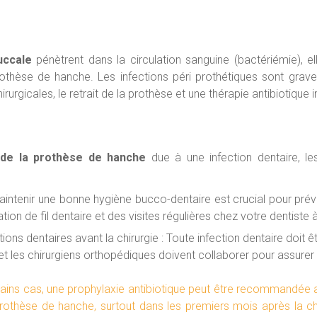
buccale
pénètrent dans la circulation sanguine (bactériémie), el
rothèse de hanche. Les infections péri prothétiques sont grav
urgicales, le retrait de la prothèse et une thérapie antibiotique i
n de la prothèse de hanche
due à une infection dentaire, 
intenir une bonne hygiène bucco-dentaire est crucial pour préveni
isation de fil dentaire et des visites régulières chez votre dentist
tions dentaires avant la chirurgie : Toute infection dentaire doit 
t les chirurgiens orthopédiques doivent collaborer pour assurer 
rtains cas, une prophylaxie antibiotique peut être recommandée 
rothèse de hanche, surtout dans les premiers mois après la ch