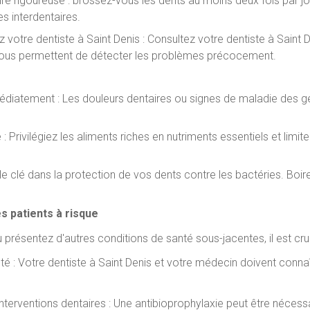
e rigoureuse : brossez-vous les dents au moins deux fois par jour
es interdentaires.
z votre dentiste à Saint Denis : Consultez votre dentiste à Saint
-vous permettent de détecter les problèmes précocement.
mmédiatement : Les douleurs dentaires ou signes de maladie des
 Privilégiez les aliments riches en nutriments essentiels et limite
ôle clé dans la protection de vos dents contre les bactéries. Boi
 patients à risque
 présentez d'autres conditions de santé sous-jacentes, il est cruc
é : Votre dentiste à Saint Denis et votre médecin doivent connaî
nterventions dentaires : Une antibioprophylaxie peut être nécess