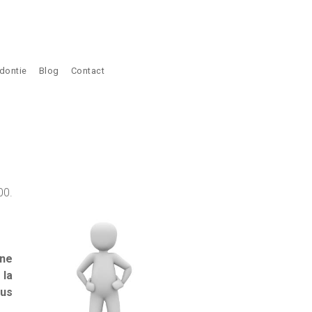
dontie
Blog
Contact
00.
une
 la
ous