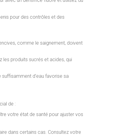
 avec un dentifrice fluoré et utilisez du
 Denis pour des contrôles et des
 gencives, comme le saignement, doivent
z les produits sucrés et acides, qui
re suffisamment d’eau favorise sa
ial de :
tre votre état de santé pour ajuster vos
aire dans certains cas. Consultez votre