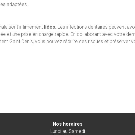
res adaptées.
rale sont intimement
liées.
Les infections dentaires peuvent avo
e et une prise en charge rapide. En collaborant avec votre dent
dem Saint Denis, vous pouvez réduire ces risques et préserver vo
Nos horaires
Lundi au Samedi