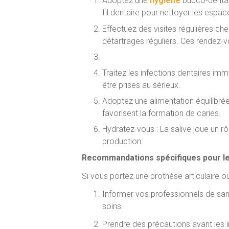
Adoptez une
hygiène
bucco-dentair
fil dentaire pour nettoyer les espac
Effectuez des visites régulières che
détartrages réguliers. Ces rendez
Tél.
01 84 21 04 00
ou
en ligne
Traitez les infections dentaires i
être prises au sérieux.
Adoptez une alimentation équilibrée :
favorisent la formation de caries.
Hydratez-vous : La salive joue un r
production.
Recommandations spécifiques pour les
Si vous portez une prothèse articulaire ou
Informer vos professionnels de sant
soins.
Prendre des précautions avant les i