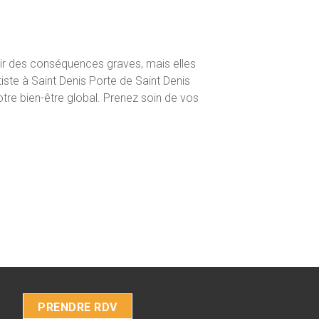
ir des conséquences graves, mais elles
iste à Saint Denis Porte de Saint Denis
tre bien-être global. Prenez soin de vos
PRENDRE RDV