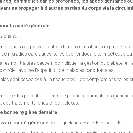
aires, comme les caries profondes, les abcès dentaires ou
vant se propager à d'autres parties du corps via la circula
pour la santé générale
sions sur :
ries buccales peuvent entrer dans la circulation sanguine et con
e de maladies cardiaques, telles que l'endocardite infectieuse ou
taires non traitées peuvent compliquer la gestion du diabète, e
 contrôlé favorise l'apparition de maladies parodontales.
les sont associées à un risque accru de complications telles 
ionné, les patients porteurs de prothèses articulaires (hanche, 
nt des traitements longs et complexes.
ne bonne hygiène dentaire
 votre santé générale
. Voici quelques conseils essentiels :