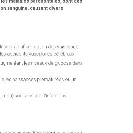
 les maladies parodontales, sont des
tion sanguine, causant divers
tribuer à l'inflammation des vaisseaux
 les accidents vasculaires cérébraux.
n augmentant les niveaux de glucose dans
que les naissances prématurées ou un
genou) sont à risque d'infections