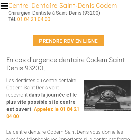
Aller au contenu principal
Centre Dentaire Saint-Denis Codem
Chirurgien-Dentiste à Saint-Denis (93200)
Tél.
01 84 21 04 00
PRENDRE RDV EN LIGNE
En cas d’urgence dentaire Codem Saint
Denis 93200,
Les dentistes du centre dentaire
Codem Saint Denis vont
recevront
dans la journée et le
plus vite possible si le centre
est ouvert
.
Appelez le 01 84 21
04 00
.
Le centre dentaire Codem Saint Denis vous donne les
numéros téléphoniques importants si le centre est fermé