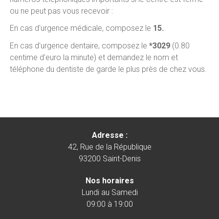
ou ne peut pas vous recevoir :
En cas d'urgence médicale, composez le
15.
En cas d'urgence dentaire, composez le
*3029
(0.80
centime d'euro la minute) et demandez le nom et
téléphone du dentiste de garde le plus près de chez vous.
Adresse :
42, Rue de la République
93200 Saint-Denis
Nos horaires
Lundi au Samedi
09:00 à 19:00